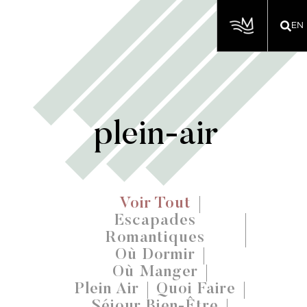
EN
plein-air
Voir Tout
Escapades
Romantiques
Où Dormir
Où Manger
Plein Air
Quoi Faire
Séjour Bien-Être