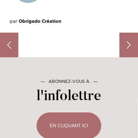
par
Obrigado Création
Suggestions d’activités pour le temps des Fêtes
Memphr
―
ABONNEZ-VOUS À
―
l'infolettre
EN CLIQUANT ICI