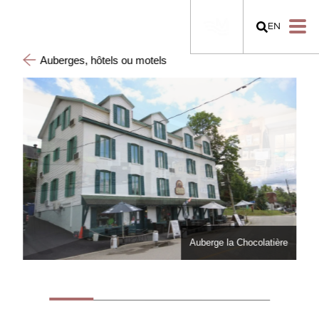
EN
Auberges, hôtels ou motels
ière
Auberge la Chocolatière