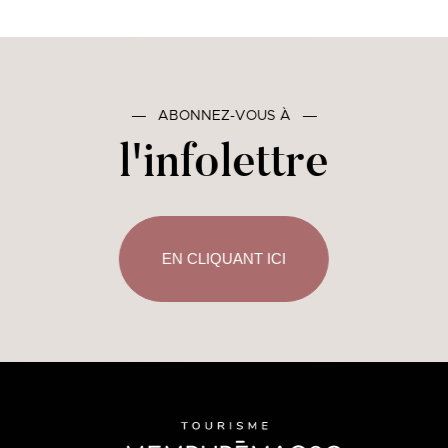
―
ABONNEZ-VOUS À
―
l'infolettre
EN CLIQUANT ICI