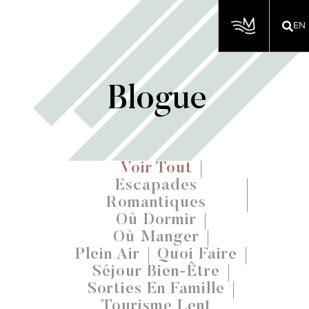
EN
Blogue
Voir Tout
Escapades
Romantiques
Où Dormir
Où Manger
Plein Air
Quoi Faire
Séjour Bien-Être
Sorties En Famille
Tourisme Lent