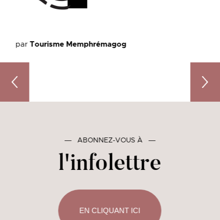
par
Tourisme Memphrémagog
Lieux « pet-friendly » dans Memphrémagog : où aller ave
Événem
―
ABONNEZ-VOUS À
―
l'infolettre
EN CLIQUANT ICI