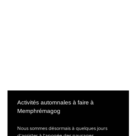
Activités automnales à faire à
Memphrémagog
Nous sommes désormais à quelques jours
d’assister à l’apogée des paysages