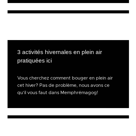
3 activités hivernales en plein air
pratiquées ici
Vous cherchez comment bouger en plein air
cet hiver? Pas de problème, nous avons ce
qu’il vous faut dans Memphrémagog!