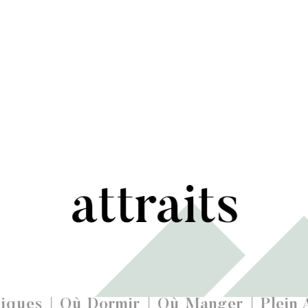
attraits
iques
Où Dormir
Où Manger
Plein 