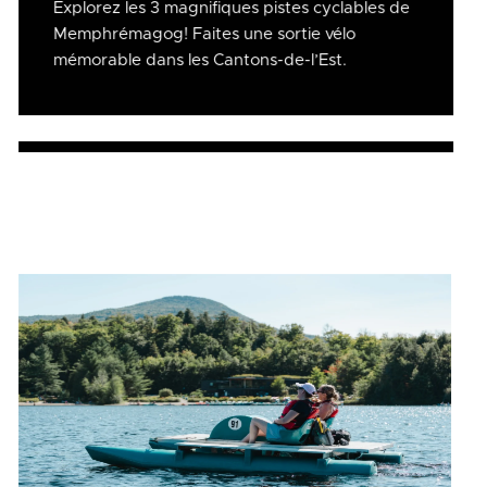
Explorez les 3 magnifiques pistes cyclables de
Memphrémagog! Faites une sortie vélo
mémorable dans les Cantons-de-l’Est.