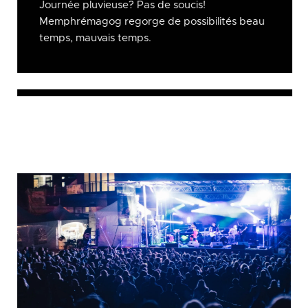
Journée pluvieuse? Pas de soucis!
Memphrémagog regorge de possibilités beau
temps, mauvais temps.