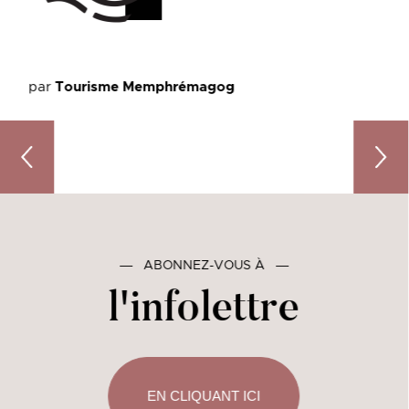
par
Tourisme Memphrémagog
La tournée des saveurs : 5 microbrasseries à découvr
10 idé
―
ABONNEZ-VOUS À
―
l'infolettre
EN CLIQUANT ICI