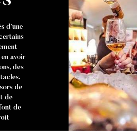
s d’une
certains
nement
 en avoir
ons, des
tacles.
ésors de
t de
 font de
oit