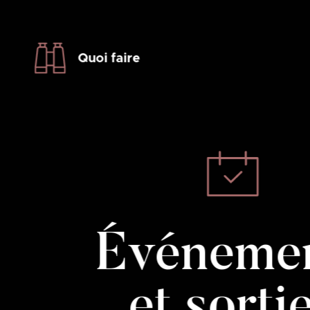
Quoi faire
Événeme
et sorti