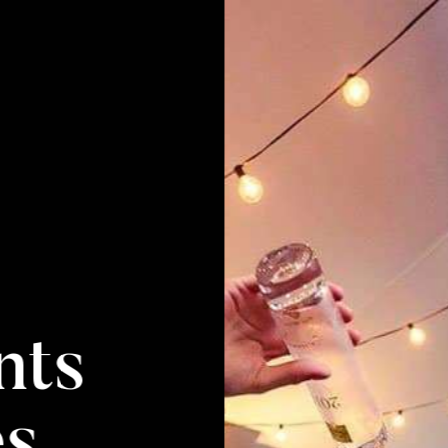
nts
es