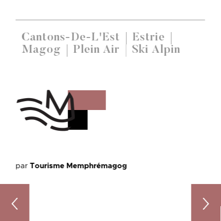
Cantons-De-L'Est
Estrie
Magog
Plein Air
Ski Alpin
par
Tourisme Memphrémagog
À la recherche d’expériences gourmandes dans Memph
Suivez