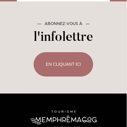
―
ABONNEZ-VOUS À
―
l'infolettre
EN CLIQUANT ICI