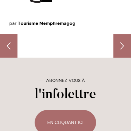
par
Tourisme Memphrémagog
Quoi faire dans Memphrémagog en hiver : entre neige, plei
Coups 
―
ABONNEZ-VOUS À
―
l'infolettre
EN CLIQUANT ICI