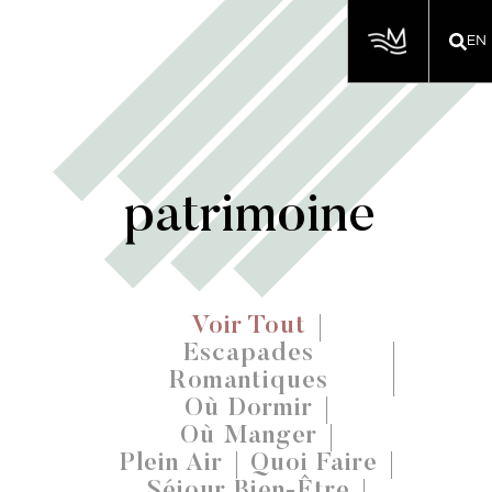
EN
patrimoine
Voir Tout
Escapades
Romantiques
Où Dormir
Où Manger
Plein Air
Quoi Faire
Séjour Bien-Être