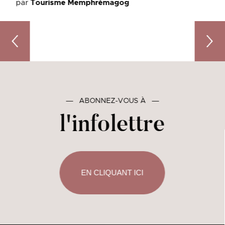
par
Tourisme Memphrémagog
Quoi faire dans Memphrémagog en été : entre lacs, plein 
Que fa
―
ABONNEZ-VOUS À
―
l'infolettre
EN CLIQUANT ICI