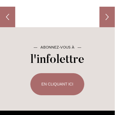
6 suggestions de randonnées incroyables à faire dans
Une pan
―
ABONNEZ-VOUS À
―
l'infolettre
EN CLIQUANT ICI