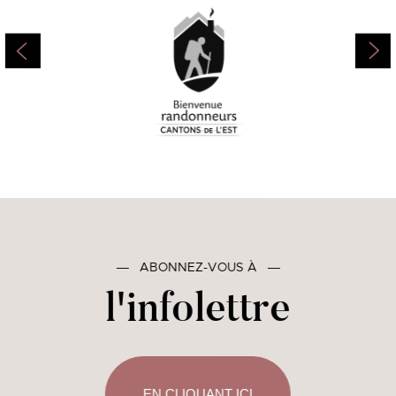
―
ABONNEZ-VOUS À
―
l'infolettre
EN CLIQUANT ICI