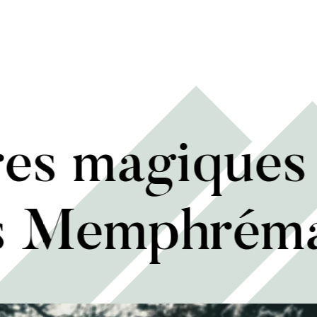
res magiques
s Memphrém