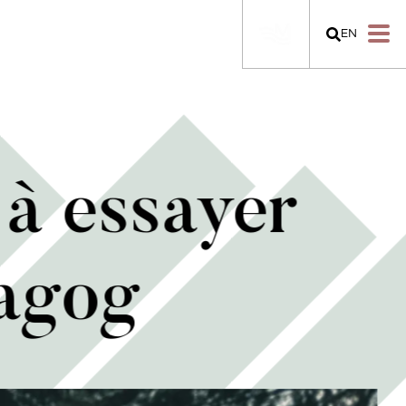
EN
 à essayer
agog