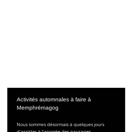
Activités automnales à faire à
Memphrémagog
Nous sommes désormais à quelques jours
d’assister à l’apogée des paysages