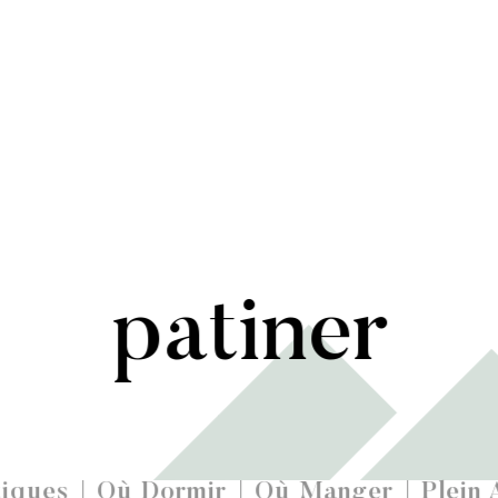
patiner
iques
Où Dormir
Où Manger
Plein 