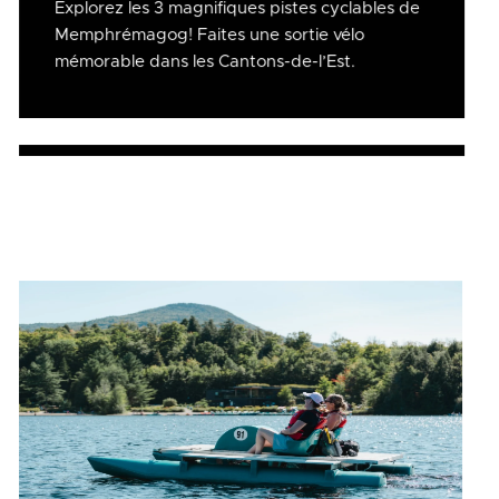
Explorez les 3 magnifiques pistes cyclables de
Memphrémagog! Faites une sortie vélo
mémorable dans les Cantons-de-l’Est.