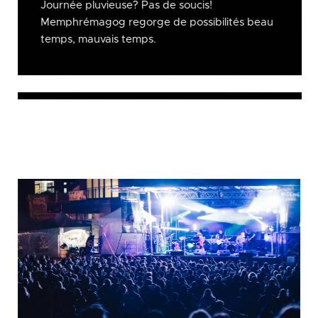
Journée pluvieuse? Pas de soucis!
Memphrémagog regorge de possibilités beau
temps, mauvais temps.