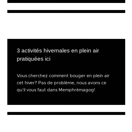
3 activités hivernales en plein air
pratiquées ici
Vous cherchez comment bouger en plein air
cet hiver? Pas de problème, nous avons ce
qu’il vous faut dans Memphrémagog!