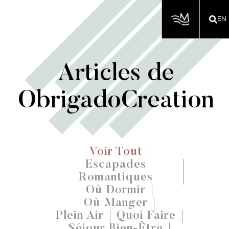
EN
Articles de
ObrigadoCreation
Voir Tout
Escapades
Romantiques
Où Dormir
Où Manger
Plein Air
Quoi Faire
Séjour Bien-Être