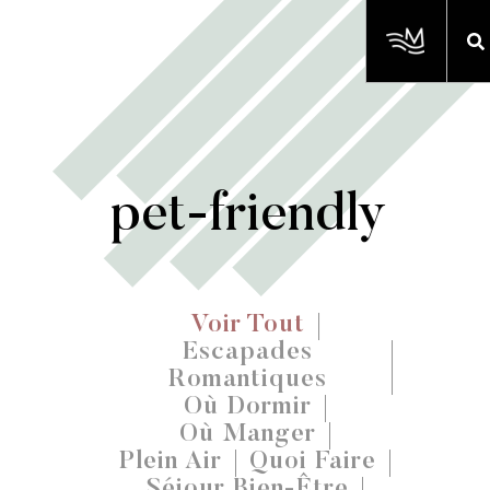
pet-friendly
Voir Tout
Escapades
Romantiques
Où Dormir
Où Manger
Plein Air
Quoi Faire
Séjour Bien-Être