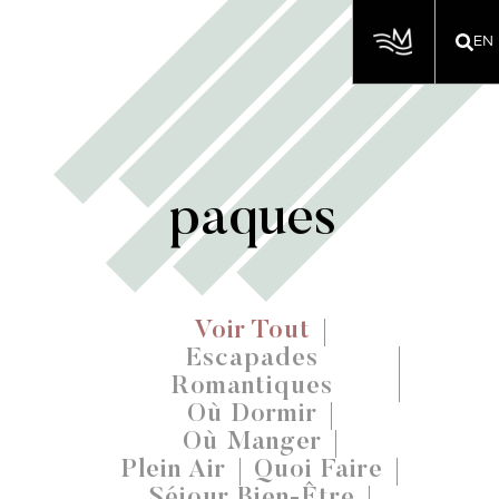
EN
paques
Voir Tout
Escapades
Romantiques
Où Dormir
Où Manger
Plein Air
Quoi Faire
Séjour Bien-Être