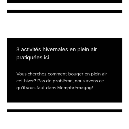
3 activités hivernales en plein air
pratiquées ici
Vous cherchez comment bouger en plein air
cet hiver? Pas de problème, nous avons ce
qu’il vous faut dans Memphrémagog!