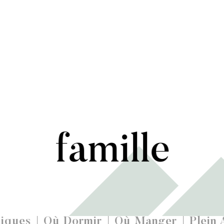
famille
iques
Où Dormir
Où Manger
Plein 