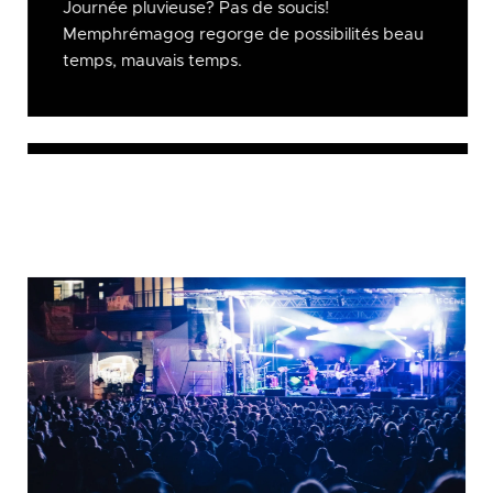
Journée pluvieuse? Pas de soucis!
Memphrémagog regorge de possibilités beau
temps, mauvais temps.