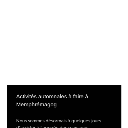
Activités automnales à faire à
Memphrémagog
Nous sommes désormais à quelques jours
d’assister à l’apogée des paysages