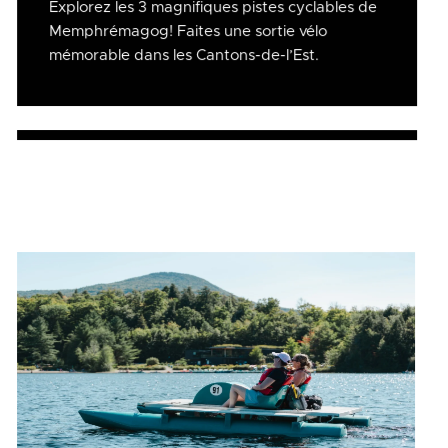
Explorez les 3 magnifiques pistes cyclables de
Memphrémagog! Faites une sortie vélo
mémorable dans les Cantons-de-l’Est.