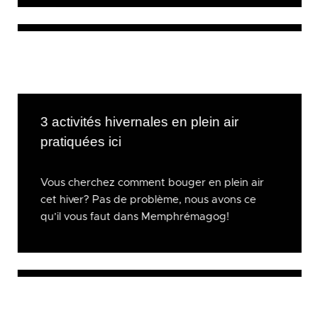
3 activités hivernales en plein air
pratiquées ici
Vous cherchez comment bouger en plein air
cet hiver? Pas de problème, nous avons ce
qu’il vous faut dans Memphrémagog!