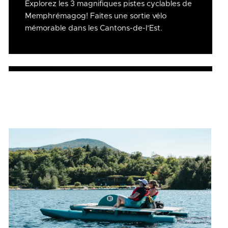
Explorez les 3 magnifiques pistes cyclables de
Memphrémagog! Faites une sortie vélo
mémorable dans les Cantons-de-l’Est.