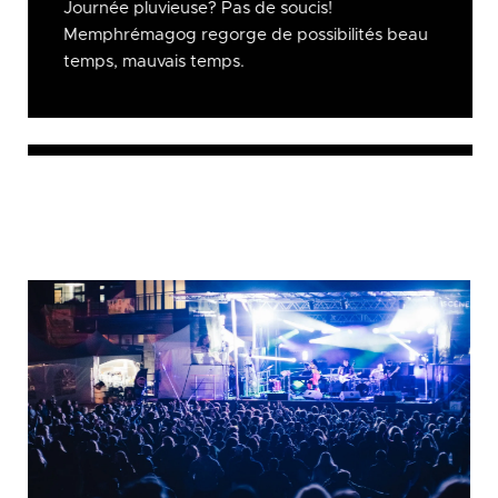
Journée pluvieuse? Pas de soucis!
Memphrémagog regorge de possibilités beau
temps, mauvais temps.