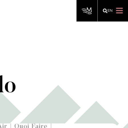
EN
lo
Air
Quoi Faire