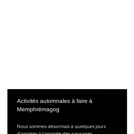
Activités automnales à faire à
Memphrémagog
Nous sommes désormais à quelques jours
d’assister à l’apogée des paysages