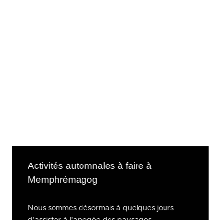
Activités automnales à faire à
Memphrémagog
Nous sommes désormais à quelques jours
d’assister à l’apogée des paysages