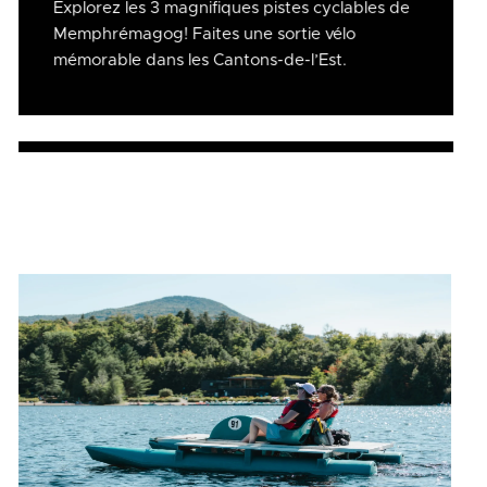
Explorez les 3 magnifiques pistes cyclables de
Memphrémagog! Faites une sortie vélo
mémorable dans les Cantons-de-l’Est.