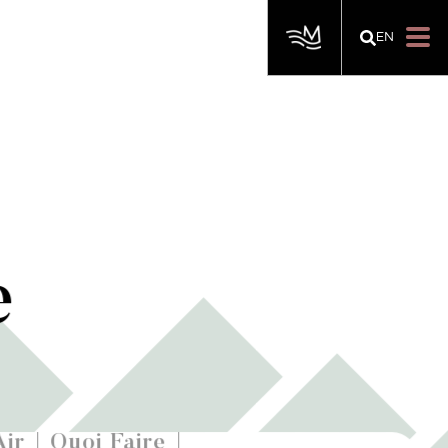
EN
e
Air
Quoi Faire