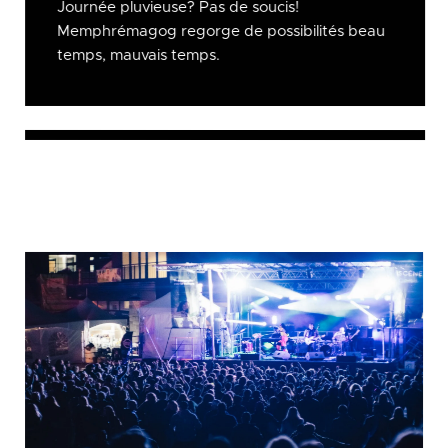
Journée pluvieuse? Pas de soucis!
Memphrémagog regorge de possibilités beau
temps, mauvais temps.