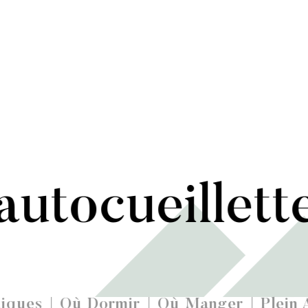
autocueillett
iques
Où Dormir
Où Manger
Plein 