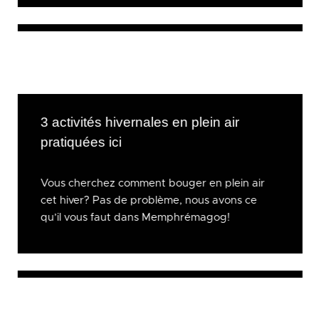
3 activités hivernales en plein air
pratiquées ici
Vous cherchez comment bouger en plein air
cet hiver? Pas de problème, nous avons ce
qu’il vous faut dans Memphrémagog!