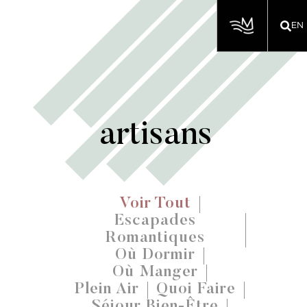
EN
artisans
Voir Tout
Escapades
Romantiques
Où Dormir
Où Manger
Plein Air
Quoi Faire
Séjour Bien-Être