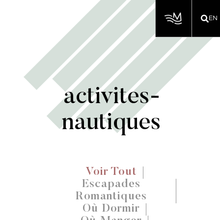
EN
activites-
nautiques
Voir Tout
Escapades
Romantiques
Où Dormir