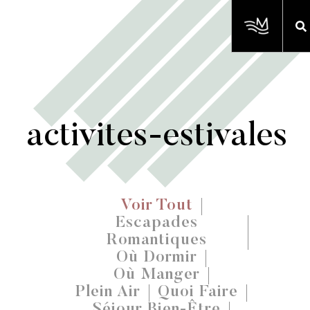
activites-estivales
Voir Tout
Escapades
Romantiques
Où Dormir
Où Manger
Plein Air
Quoi Faire
Séjour Bien-Être