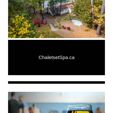
ChaletsetSpa.ca