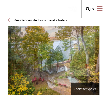
EN
Résidences de tourisme et chalets
ChaletsetSpa.ca
ChaletsetSpa.ca