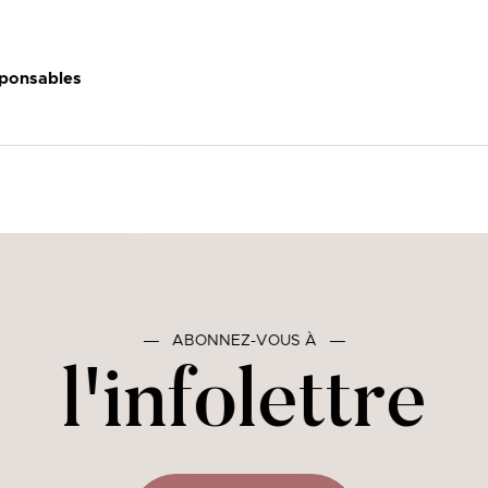
sponsables
―
ABONNEZ-VOUS À
―
l'infolettre