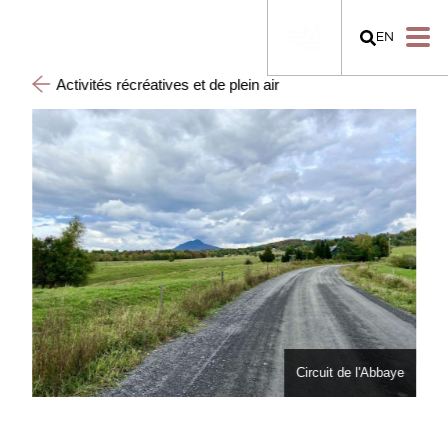
EN
Activités récréatives et de plein air
baye
Circuit de l'Abbaye