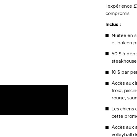
l’expérience
E
compromis.
Inclus :
Nuitée en s
et balcon p
50 $ à dépe
steakhouse
10 $ par pe
Accès aux in
froid, pisci
rouge, saun
Les chiens e
cette prom
Accès aux ac
volleyball d