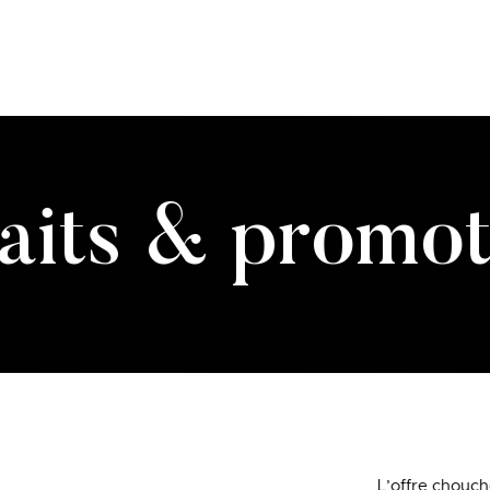
faits & promot
L’offre choucho