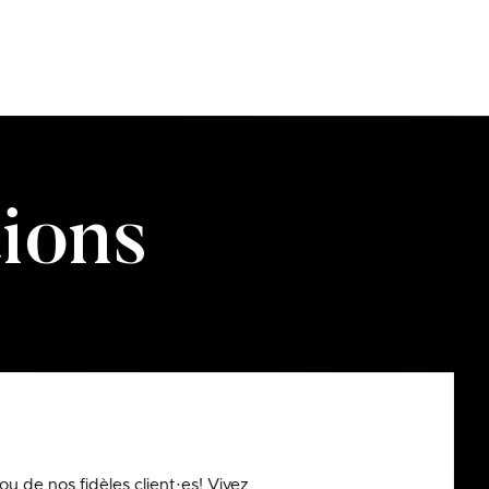
ions
u de nos fidèles client·es! Vivez