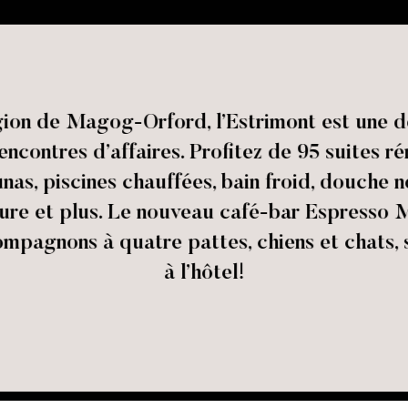
gion de Magog-Orford, l’Estrimont est une d
ncontres d’affaires. Profitez de 95 suites ré
unas, piscines chauffées, bain froid, douche 
ieure et plus. Le nouveau café-bar Espresso M
compagnons à quatre pattes, chiens et chats,
à l’hôtel!