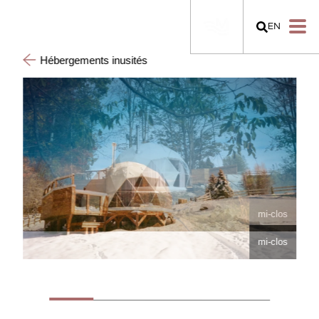
EN
Hébergements inusités
mi-clos
mi-clos