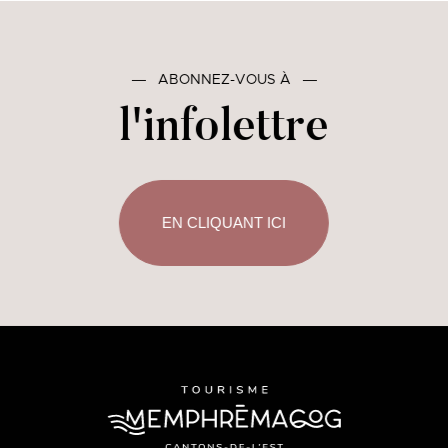
―
ABONNEZ-VOUS À
―
l'infolettre
EN CLIQUANT ICI