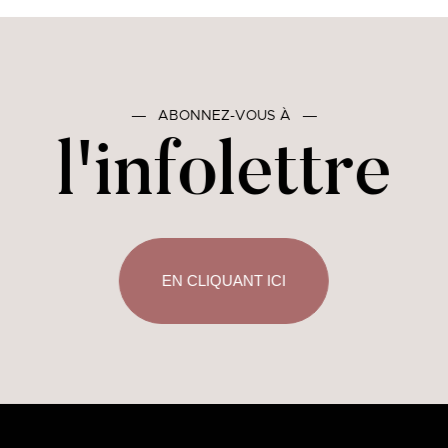
―
ABONNEZ-VOUS À
―
l'infolettre
EN CLIQUANT ICI