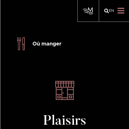
EN
Où manger
Plaisirs