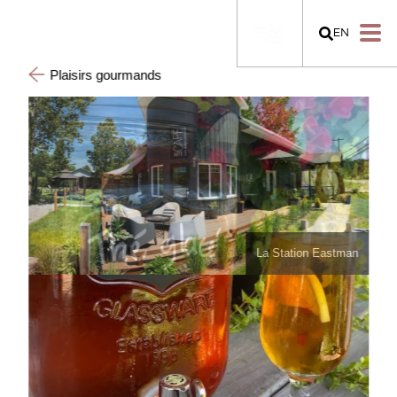
EN
Plaisirs gourmands
La Station Eastman