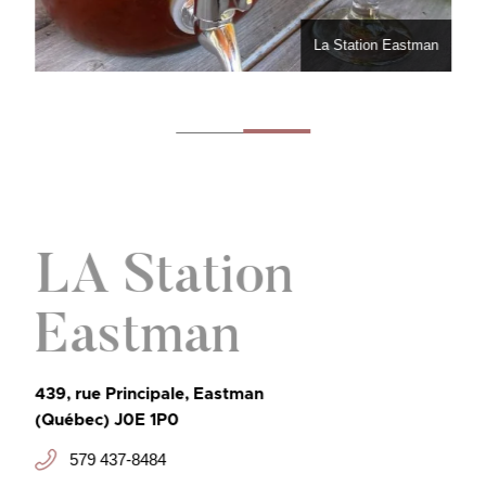
La Station Eastman
LA Station
Eastman
439, rue Principale, Eastman
(Québec) J0E 1P0
579 437-8484