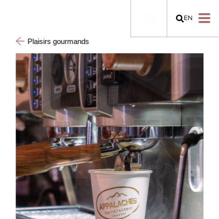
EN
Plaisirs gourmands
teur