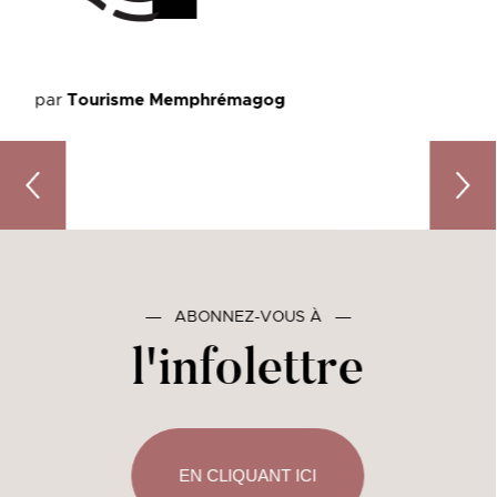
par
Tourisme Memphrémagog
Pâques en mode brunch : 5 endroits gourmands à déco
La tou
―
ABONNEZ-VOUS À
―
l'infolettre
EN CLIQUANT ICI