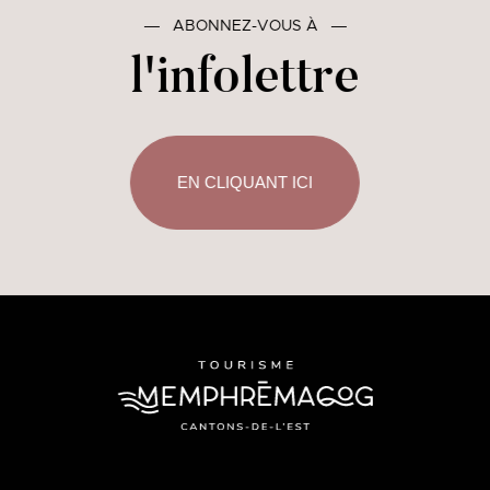
―
ABONNEZ-VOUS À
―
l'infolettre
EN CLIQUANT ICI