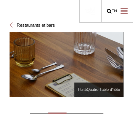
EN
Restaurants et bars
hôte
Huit5Quatre Table d'hôte