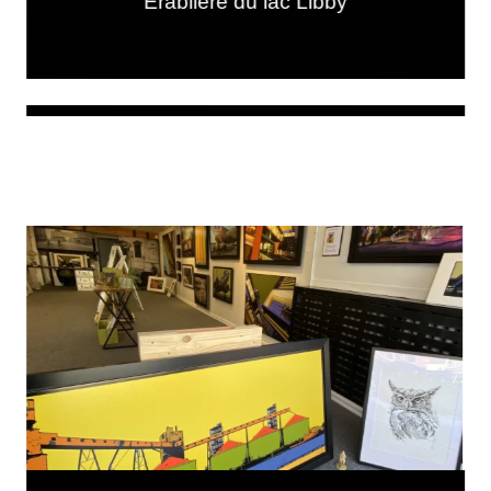
Érablière du lac Libby