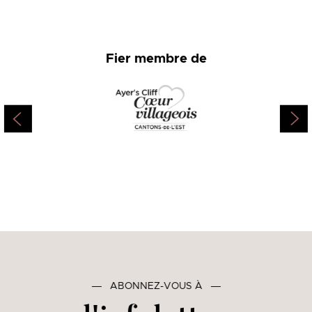
Fier membre de
―
ABONNEZ-VOUS À
―