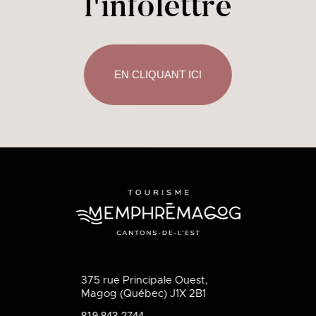
l'infolettre
EN CLIQUANT ICI
375 rue Principale Ouest,
Magog (Québec) J1X 2B1
819 843-2744