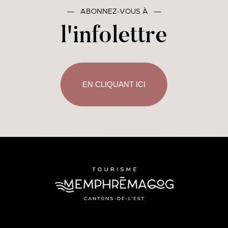
―
ABONNEZ-VOUS À
―
l'infolettre
EN CLIQUANT ICI