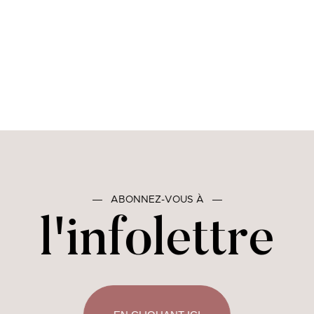
―
ABONNEZ-VOUS À
―
l'infolettre