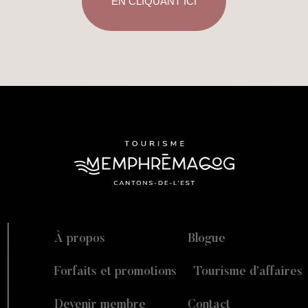
EN CLIQUANT ICI
À propos
Blogue
Forfaits et promotions
Tourisme d’affaires
Devenir membre
Contact