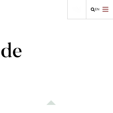
EN
nde