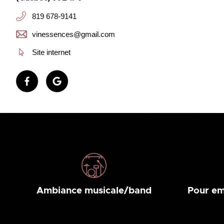
819 678-9141
vinessences@gmail.com
Site internet
Ambiance musicale/band
Pour em