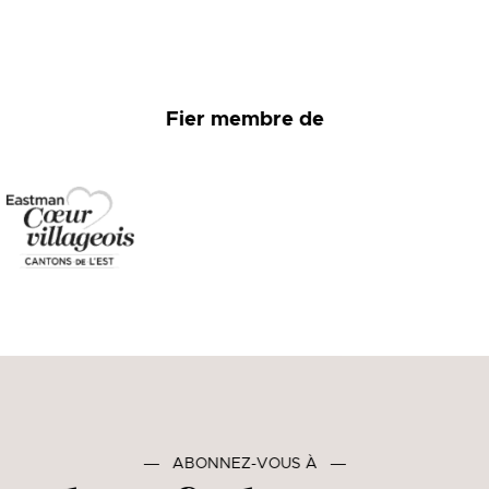
Fier membre de
―
ABONNEZ-VOUS À
―