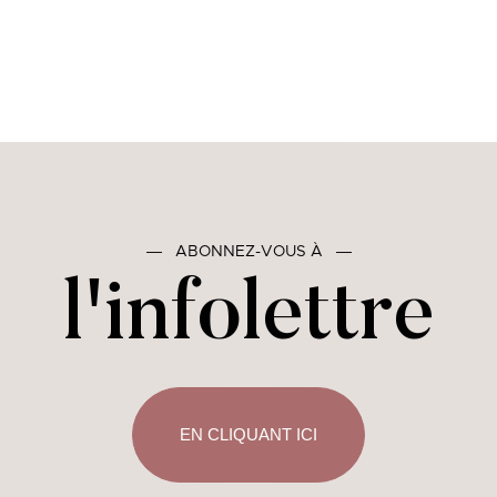
―
ABONNEZ-VOUS À
―
l'infolettre
EN CLIQUANT ICI