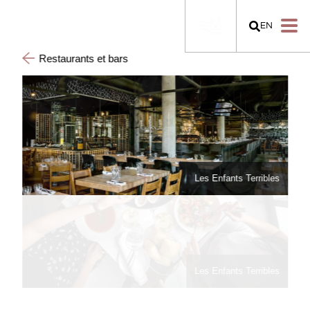
EN
Restaurants et bars
Les Enfants Terribles
bles