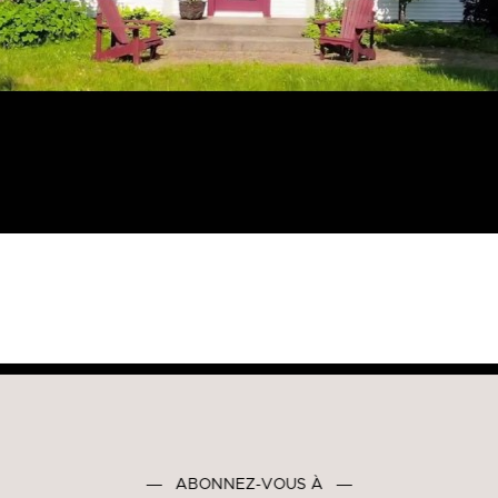
―
ABONNEZ-VOUS À
―