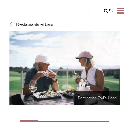
EN
Restaurants et bars
Head
Destination Owl's Head