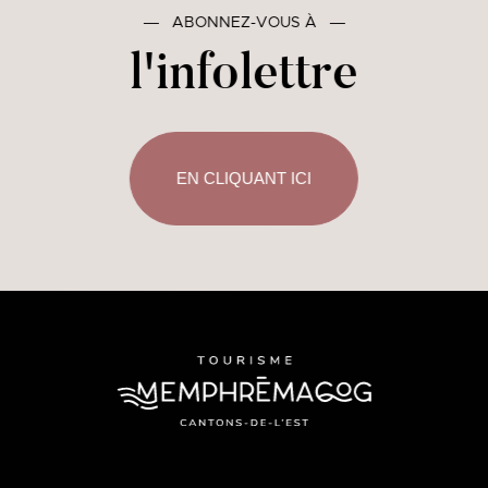
―
ABONNEZ-VOUS À
―
l'infolettre
EN CLIQUANT ICI