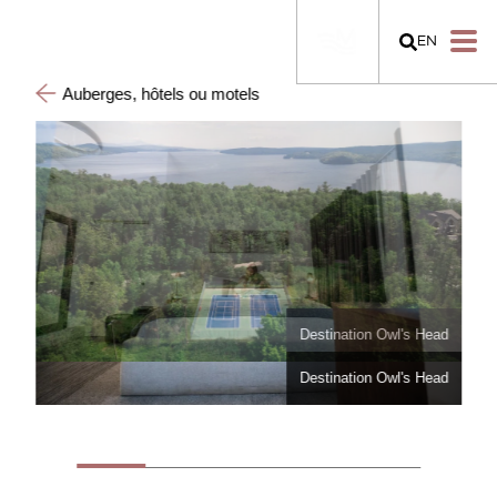
EN
Auberges, hôtels ou motels
Destination Owl's Head
Destination Owl's Head